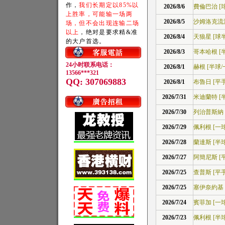
作，
我们长期定以85%以
2026/8/6
費倫巴治
[
上胜率，可能输一场两
2026/8/5
沙姆洛克流
场，但不会出现连输二场
以上
，绝对是要求精&准
2026/8/4
天狼星
[球
的大户首选。
2026/8/3
哥本哈根
[
24小时联系电话：
2026/8/1
赫根
[半球
13566***321
QQ:
307069883
2026/8/1
布魯日
[平
2026/7/31
米迪蘭特
[
2026/7/30
列治普斯納
2026/7/29
佩利根
[一
2026/7/28
蘭達斯
[半
2026/7/27
阿簡尼斯
[
2026/7/25
查普斯
[平
2026/7/25
塞伊奈約基
2026/7/24
賓菲加
[一
2026/7/23
佩利根
[半