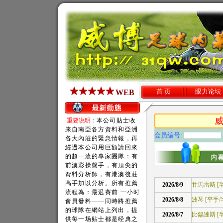
首 页
眼力论坛
WEB
威
重要说明
：
本公司貼士收
来自南亞各方資料和亞洲
会员编号:
各大內莊的緊急情報，再
經過本公司用巨額請回來
的超一流的專家團隊：有
前澳彩操盤手，有頂尖的
資料分析師，有港澳後莊
高手加以分析。所有推薦
2026/8/9
甘馬雷斯
[
流程為：最迟賽前 一小时
2026/8/8
波琴
[平手
會員發料——同時將推薦
的球隊在網站上列出，
提
2026/8/7
比錫達斯
[
供每一场贴士都是经典之